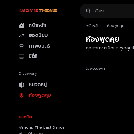
หน้าหลัก
หน้าหลัก
ห้องพูดคุย
ยอดนิยม
ห้องพูดคุย
ภาพยนตร์
คุณสามารถเปิดและพูดคุยเกี่
ซีรี่ส์
ไม่พบเนื้อหา
Discovery
หมวดหมู่
ห้องพูดคุย
ยอดนิยม
Venom: The Last Dance
324 views