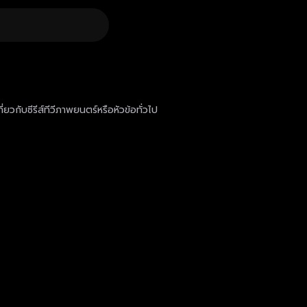
ยวกับซีรีส์ทีวีภาพยนตร์หรือหัวข้อทั่วไป